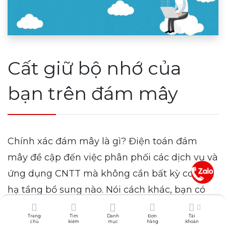
Cất giữ bộ nhớ của
bạn trên đám mây
Chính xác đám mây là gì? Điện toán đám
mây đề cập đến việc phân phối các dịch vụ và
ứng dụng CNTT mà không cần bất kỳ cơ sở
hạ tầng bổ sung nào. Nói cách khác, bạn có
thể chạy các ứng dụng thông qua trình duyệt
Trang
Tìm
Danh
Đơn
Tài
web của bạn mà không cần phải tốn nhiều
chủ
kiếm
mục
hàng
khoản