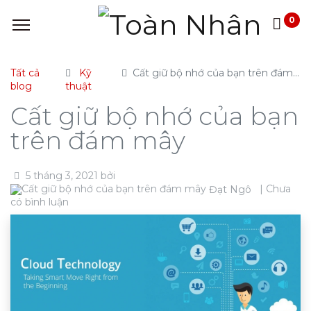
0
Tất cả
Kỹ
Cất giữ bộ nhớ của bạn trên đám mây
blog
thuật
Cất giữ bộ nhớ của bạn
trên đám mây
5 tháng 3, 2021
bởi
| Chưa
Đạt Ngô
có bình luận