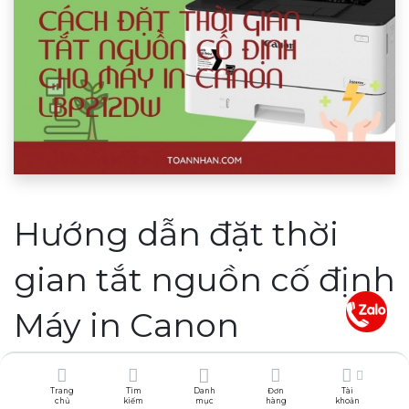
Hướng dẫn đặt thời
gian tắt nguồn cố định
Máy in Canon
LBP212dw
Trang
Tìm
Danh
Đơn
Tài
chủ
kiếm
mục
hàng
khoản