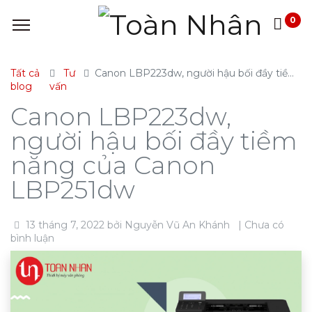
0
Tất cả
Tư
Canon LBP223dw, người hậu bối đầy tiềm năng của Canon LBP251dw
blog
vấn
Canon LBP223dw,
người hậu bối đầy tiềm
năng của Canon
LBP251dw
13 tháng 7, 2022
bởi
Nguyễn Vũ An Khánh
| Chưa có
bình luận