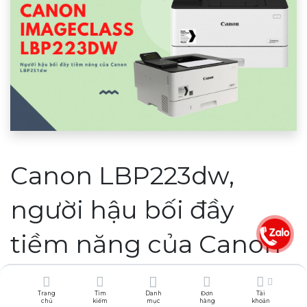
Canon LBP223dw,
người hậu bối đầy
tiềm năng của Canon
LBP251dw
Trang
Tìm
Danh
Đơn
Tài
chủ
kiếm
mục
hàng
khoản