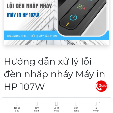
Hướng dẫn xử lý lỗi
đèn nhấp nháy Máy in
HP 107W
Nếu một ngày nào đó bạn đang in ấn tài liệu, hồ sơ
Trang
Tìm
Danh
Đơn
Tài
chủ
kiếm
mục
hàng
khoản