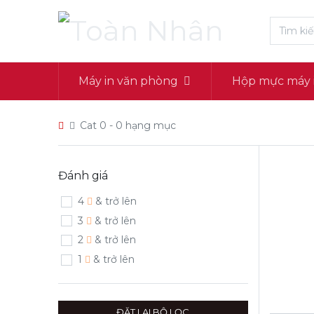
Máy in văn phòng
Hộp mực máy 
Cat 0
- 0 hạng mục
Đánh giá
4
& trở lên
3
& trở lên
2
& trở lên
1
& trở lên
ĐẶT LẠI BỘ LỌC