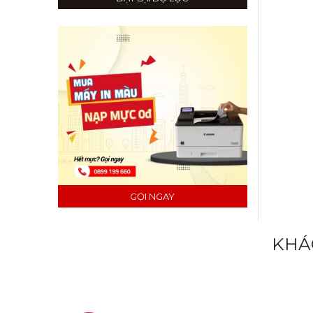
GỌI NGAY
KHÁ