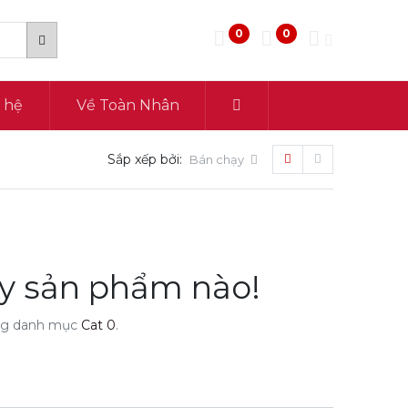
0
0
n hệ
Về Toàn Nhân
Sắp xếp bởi:
Bán chạy
ấy sản phẩm nào!
ong danh mục
Cat 0
.