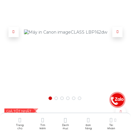
GIÁ TỐT NHẤT
4.900.000
₫
5.635.575
₫
Trang
Tìm
Danh
Đơn
Tài
chủ
kiếm
mục
hàng
khoản