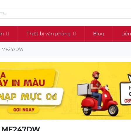
in
Thiết bị văn phòng
Blog
Liê
SS MF247DW
S MF247DW