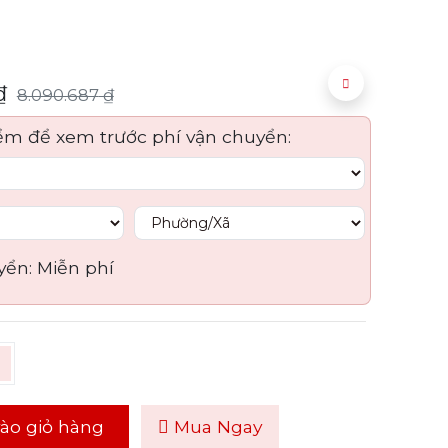
₫
8.090.687
₫
ểm để xem trước phí vận chuyển:
yển:
Miễn phí
ào giỏ hàng
Mua Ngay