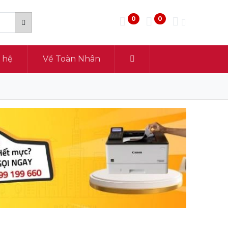
0
0
n hệ
Về Toàn Nhân