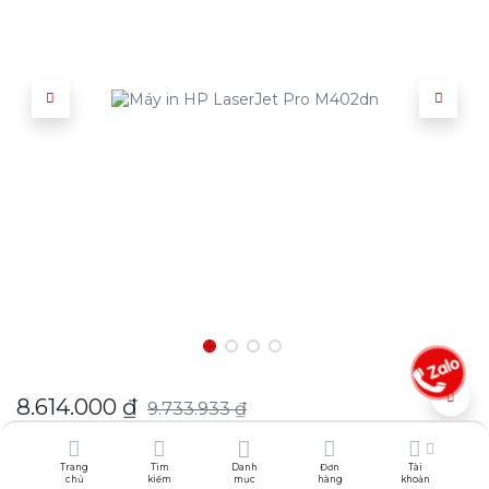
8.614.000
₫
9.733.933
₫
Chọn địa điểm để xem trước phí vận chuyển:
Trang
Tìm
Danh
Đơn
Tài
chủ
kiếm
mục
hàng
khoản