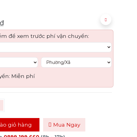
₫
ểm để xem trước phí vận chuyển:
yển:
Miễn phí
ào giỏ hàng
Mua Ngay