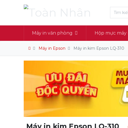
Máy in văn phòng
Hộp mực máy 
Máy in Epson
Máy in kim Epson LQ-310
Máy in kim Epson LQ-310