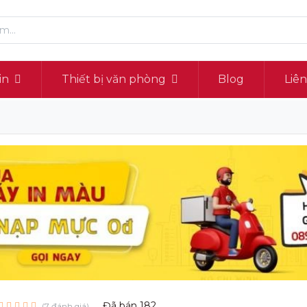
in
Thiết bị văn phòng
Blog
Liê
Đã bán
182
(7 đánh giá)