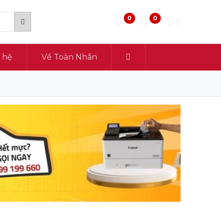
0
0
n hệ
Về Toàn Nhân