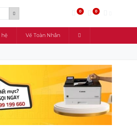
0
0
n hệ
Về Toàn Nhân