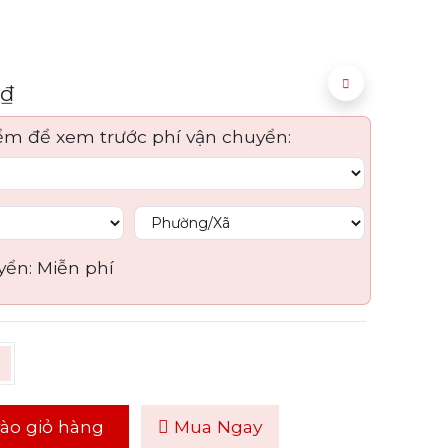
₫
ểm để xem trước phí vận chuyển:
yển:
Miễn phí
ào giỏ hàng
Mua Ngay