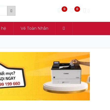
0
0
n hệ
Về Toàn Nhân