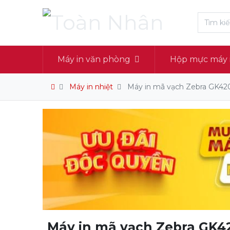
Máy in văn phòng
Hộp mực máy 
Máy in nhiệt
Máy in mã vạch Zebra GK42
Máy in mã vạch Zebra GK4