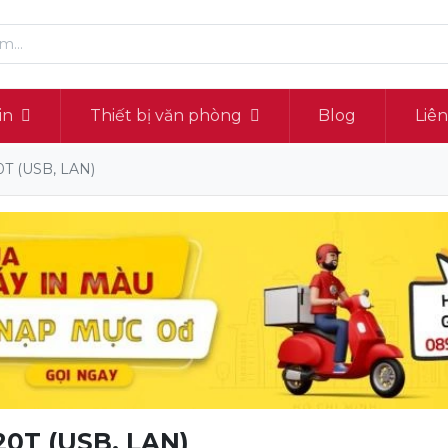
in
Thiết bị văn phòng
Blog
Liê
0T (USB, LAN)
20T (USB, LAN)