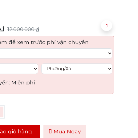
₫
12.000.000
₫
ểm để xem trước phí vận chuyển:
yển:
Miễn phí
ào giỏ hàng
Mua Ngay