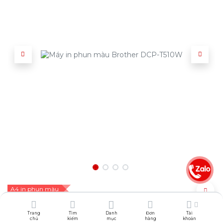
A4 in phun màu
4.609.000
₫
4.977.720
₫
Trang
Tìm
Danh
Đơn
Tài
chủ
kiếm
mục
hàng
khoản