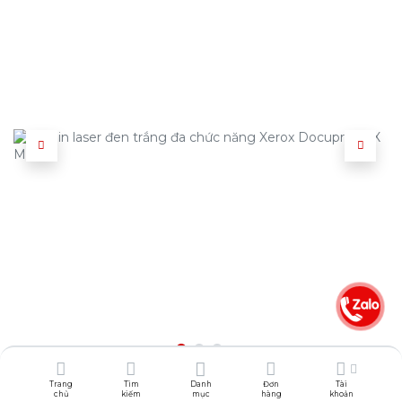
Trang
Tìm
Danh
Đơn
Tài
6.045.001
₫
chủ
kiếm
mục
hàng
khoản
6.891.984
₫