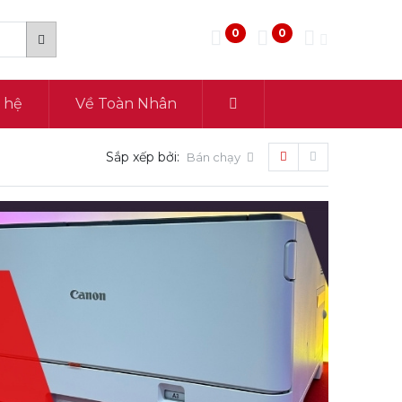
0
0
n hệ
Về Toàn Nhân
Sắp xếp bởi:
Bán chạy