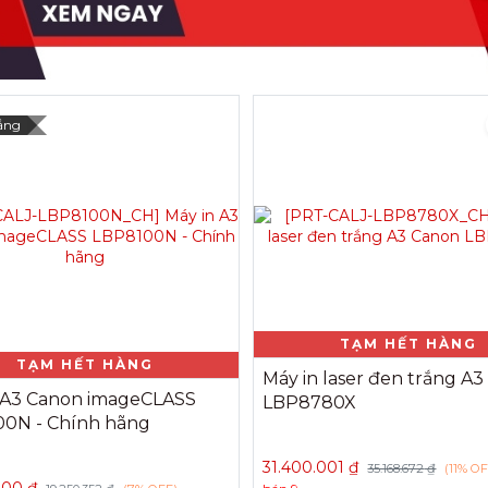
ắng
TẠM HẾT HÀNG
TẠM HẾT HÀNG
Máy in laser đen trắng A
 A3 Canon imageCLASS
LBP8780X
0N - Chính hãng
31.400.001
₫
35.168.672
₫
(11% O