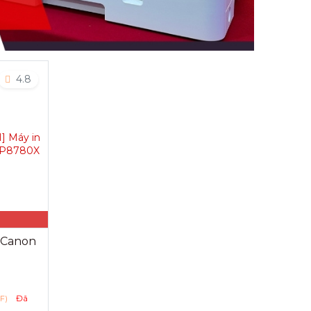
4.8
3 Canon
Đã
FF)