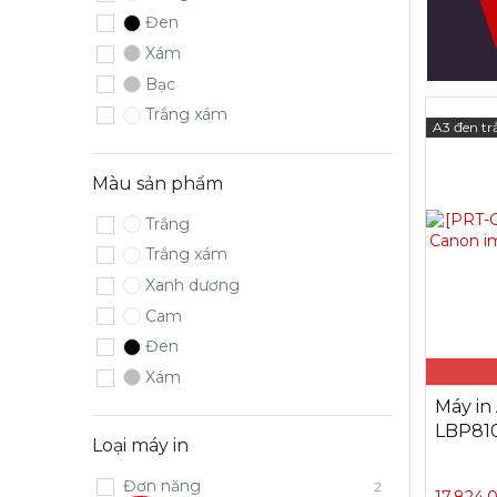
Đen
Xám
Bạc
Trắng xám
A3 đen tr
Màu sản phẩm
Trắng
Trắng xám
Xanh dương
Cam
Đen
Xám
Máy in
LBP810
Loại máy in
Đơn năng
2