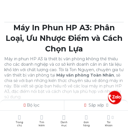
Máy In Phun HP A3: Phân
Loại, Ưu Nhược Điểm và Cách
Chọn Lựa
Máy in phun HP A3 là thiết bị văn phòng không thể thiếu
cho các doanh nghiệp và cơ sở kinh doanh cần in ấn tài liệu
khổ lớn với chất lượng cao. Tôi là Ton Nguyen, chuyên gia tư
vấn thiết bị văn phòng tại
Máy văn phòng Toàn Nhân
, sẽ
chia sẻ với bạn những kiến thức chuyên sâu về dòng máy in
này. Bài viết sẽ giúp bạn hiểu rõ về các loại máy in phun HP
A3, đặc điểm nổi bật và cách chọn lựa phù hợp với nhu cầu
sử dụng.
Bộ lọc
Sắp xếp
1. Giới thiệu về Máy In Phun HP
A3
Xem thêm
Trang
Tìm
Danh
Đơn
Tài
chủ
kiếm
mục
hàng
khoản