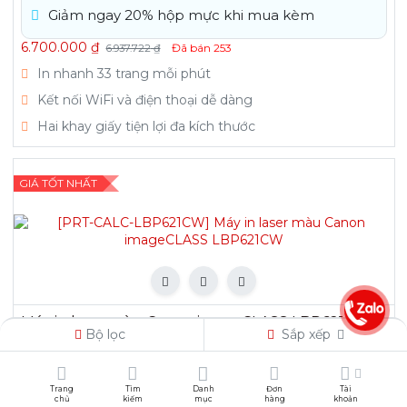
Giảm ngay 20% hộp mực khi mua kèm
6.700.000
₫
Đã bán
253
6.937.722
₫
In nhanh 33 trang mỗi phút
Kết nối WiFi và điện thoại dễ dàng
Hai khay giấy tiện lợi đa kích thước
GIÁ TỐT NHẤT
Máy in laser màu Canon imageCLASS LBP621CW
Bộ lọc
Sắp xếp
6.250.000
₫
Đã bán
153
Trang
Tìm
Danh
Đơn
Tài
In màu nhanh 18 trang mỗi phút
chủ
kiếm
mục
hàng
khoản