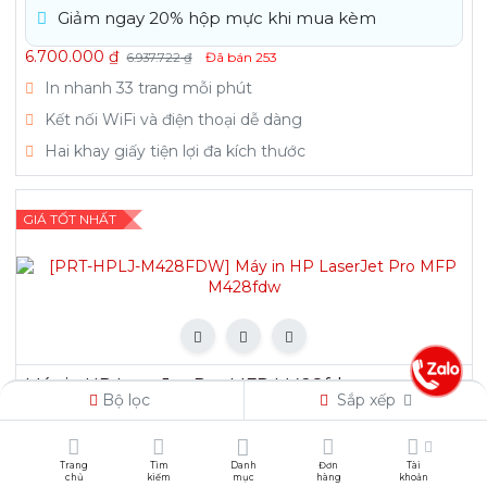
Giảm ngay 20% hộp mực khi mua kèm
6.700.000
₫
Đã bán
253
6.937.722
₫
In nhanh 33 trang mỗi phút
Kết nối WiFi và điện thoại dễ dàng
Hai khay giấy tiện lợi đa kích thước
GIÁ TỐT NHẤT
Máy in HP LaserJet Pro MFP M428fdw
Bộ lọc
Sắp xếp
13.950.000
₫
Đã bán
68
15.205.718
₫
Trang
Tìm
Danh
Đơn
Tài
In nhanh 40 trang/phút, tự động 2 mặt
chủ
kiếm
mục
hàng
khoản