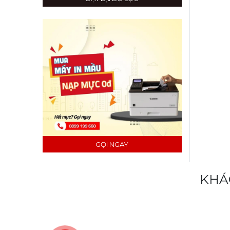
GỌI NGAY
KHÁ