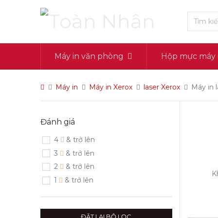
Máy in văn phòng
Hộp mực máy 
Máy in
Máy in Xerox
laser Xerox
Máy in 
Đánh giá
4
& trở lên
3
& trở lên
2
& trở lên
K
1
& trở lên
ĐẶT LẠI BỘ LỌC