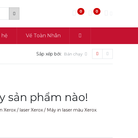
0
0
n hệ
Về Toàn Nhân
Sắp xếp bởi:
Bán chạy
ấy sản phẩm nào!
n Xerox / laser Xerox / Máy in laser màu Xerox
.