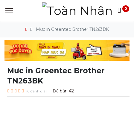
0
Mưc in Greentec Brother TN263BK
Mưc in Greentec Brother
TN263BK
Đã bán
42
(0 đánh giá)