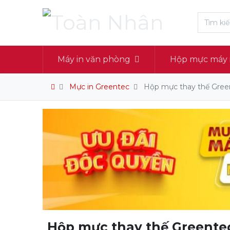
Máy in văn phòng
Hộp mực máy 
Mực in Greentec
Hộp mực thay thế Green
Hộp mực thay thế Greente