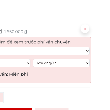
₫
1.650.000
₫
ểm để xem trước phí vận chuyển:
yển:
Miễn phí