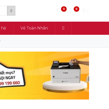
0
0
n hệ
Về Toàn Nhân
P