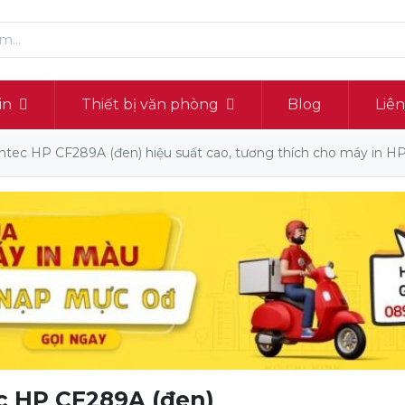
in
Thiết bị văn phòng
Blog
Liê
tec HP CF289A (đen) hiệu suất cao, tương thích cho máy in H
c HP CF289A (đen)