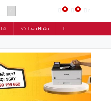
0
0
n hệ
Về Toàn Nhân