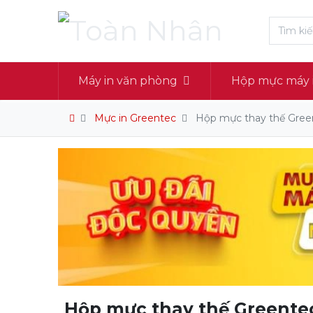
Máy in văn phòng
Hộp mực máy 
Mực in Greentec
Hộp mực thay thế Green
Hộp mực thay thế Greente