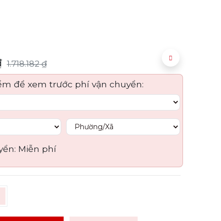
₫
1.718.182
₫
ểm để xem trước phí vận chuyển:
yển:
Miễn phí