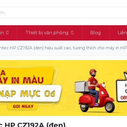
in
Thiết bị văn phòng
Blog
Liê
tec HP CZ192A (đen) hiệu suất cao, tương thích cho máy in HP
c HP CZ192A (đen)