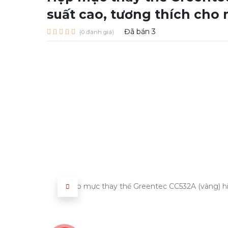
suất cao, tương thích cho
Đã bán
3
(0 đánh giá)