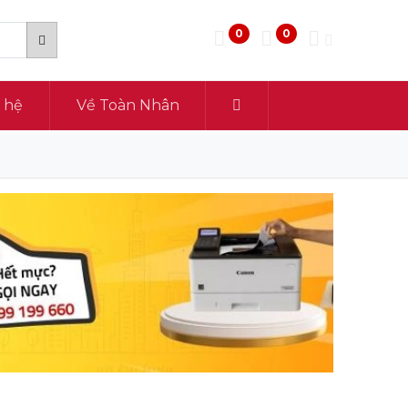
0
0
n hệ
Về Toàn Nhân