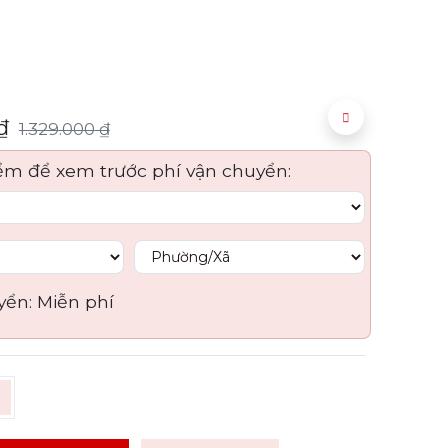
₫
1.329.000
₫
ểm để xem trước phí vận chuyển:
yển:
Miễn phí