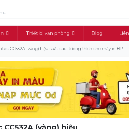
in
Thiết bị văn phòng
Blog
Liê
tec CC532A (vàng) hiệu suất cao, tương thích cho máy in HP
 CC532A (vàng) hiệu