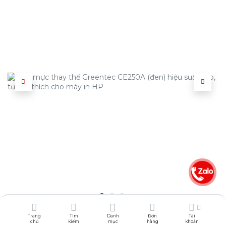
Trang
Tìm
Danh
Đơn
Tài
1.407.000
₫
chủ
kiếm
mục
hàng
khoản
1.759.000
₫