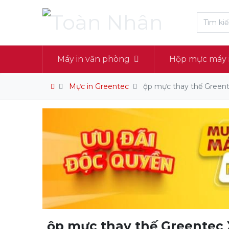
Máy in văn phòng
Hộp mực máy 
Mực in Greentec
ộp mực thay thế Greente
ộp mực thay thế Greentec 