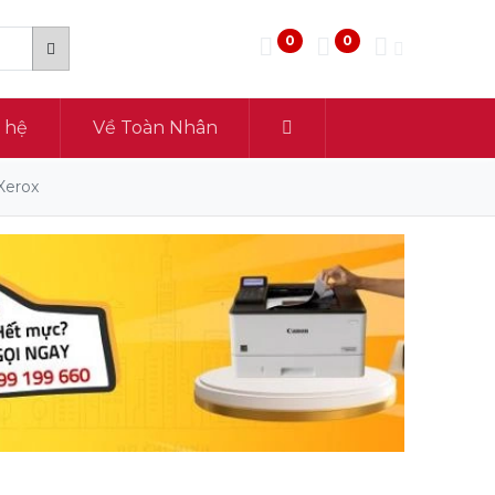
0
0
n hệ
Về Toàn Nhân
Xerox