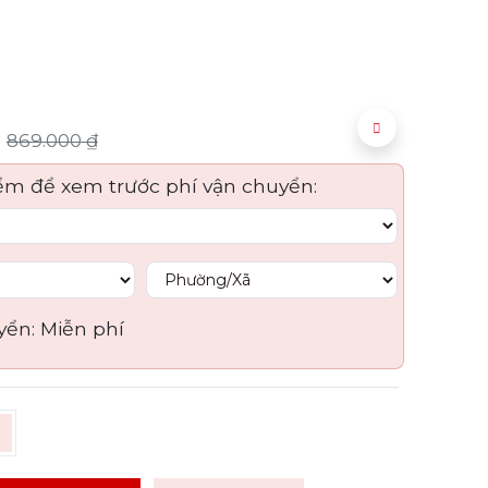
869.000
₫
ểm để xem trước phí vận chuyển:
yển:
Miễn phí