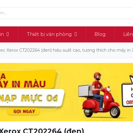
in
Thiết bị văn phòng
Blog
Liê
c Xerox CT202264 (đen) hiệu suất cao, tương thích cho máy in 
Xerox CT202264 (đen)