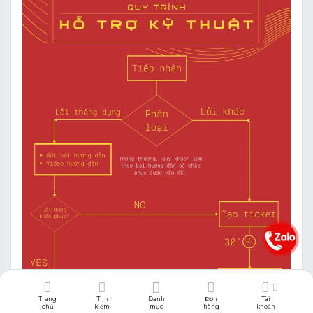
Trang
Tìm
Danh
Đơn
Tài
chủ
kiếm
mục
hàng
khoản