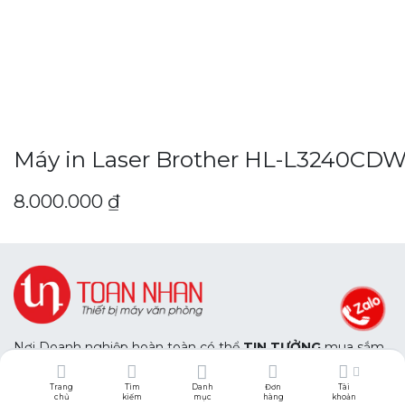
Máy in Laser Brother HL-L3240CDW 
8.000.000
₫
Nơi Doanh nghiệp hoàn toàn có thể
TIN TƯỞNG
mua sắm
trang thiết bị văn phòng với chất lượng chính hãng.
Và hoàn toàn
AN TÂM
với dịch vụ hậu mãi chuyên nghiệp
Trang
Tìm
Danh
Đơn
Tài
của chúng tôi.
chủ
kiếm
mục
hàng
khoản