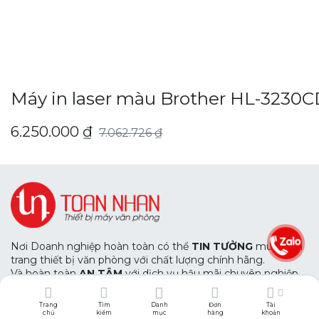
Máy in laser màu Brother HL-3230
6.250.000
₫
7.062.726
₫
Nơi Doanh nghiệp hoàn toàn có thể
TIN TƯỞNG
mua sắm
trang thiết bị văn phòng với chất lượng chính hãng.
Và hoàn toàn
AN TÂM
với dịch vụ hậu mãi chuyên nghiệp
của chúng tôi.
Trang
Tìm
Danh
Đơn
Tài
chủ
kiếm
mục
hàng
khoản