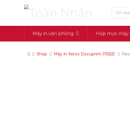
Máy in văn phòng
Hộp mực máy 
Shop
Máy in Xerox Docuprint P355D
Rev