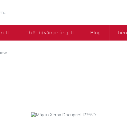
in
Thiết bị văn phòng
Blog
Liê
iew