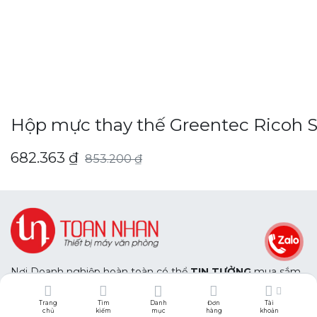
Hộp mực thay thế Greentec Ricoh S
682.363
₫
853.200
₫
Nơi Doanh nghiệp hoàn toàn có thể
TIN TƯỞNG
mua sắm
trang thiết bị văn phòng với chất lượng chính hãng.
Và hoàn toàn
AN TÂM
với dịch vụ hậu mãi chuyên nghiệp
Trang
Tìm
Danh
Đơn
Tài
của chúng tôi.
chủ
kiếm
mục
hàng
khoản