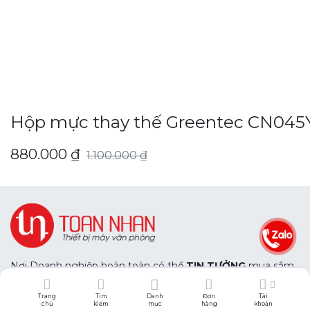
Hộp mực thay thế Greentec CN045Y 
880.000
₫
1.100.000
₫
Nơi Doanh nghiệp hoàn toàn có thể
TIN TƯỞNG
mua sắm
trang thiết bị văn phòng với chất lượng chính hãng.
Và hoàn toàn
AN TÂM
với dịch vụ hậu mãi chuyên nghiệp
Trang
Tìm
Danh
Đơn
Tài
của chúng tôi.
chủ
kiếm
mục
hàng
khoản