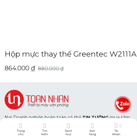
Hộp mực thay thế Greentec W2111A -
864.000
₫
880.000
₫
Nơi Doanh nghiệp hoàn toàn có thể
TIN TƯỞNG
mua sắm
trang thiết bị văn phòng với chất lượng chính hãng.
Và hoàn toàn
AN TÂM
với dịch vụ hậu mãi chuyên nghiệp
Trang
Tìm
Danh
Đơn
Tài
của chúng tôi.
chủ
kiếm
mục
hàng
khoản