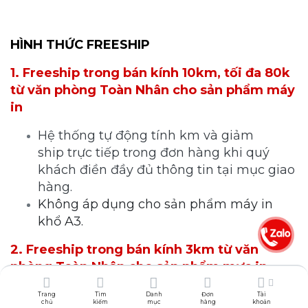
HÌNH THỨC FREESHIP
1. Freeship trong bán kính 10km, tối đa 80k
từ văn phòng Toàn Nhân cho sản phẩm máy
in
Hệ thống tự động tính km và giảm
ship trực tiếp trong đơn hàng khi quý
khách điền đầy đủ thông tin tại mục giao
hàng.
Không áp dụng cho sản phẩm máy in
khổ A3.
2. Freeship trong bán kính 3km từ văn
phòng Toàn Nhân cho sản phẩm mực in
chính hãng, mực Greentec và mực nạp
Trang
Tìm
Danh
Đơn
Tài
chủ
kiếm
mục
hàng
khoản