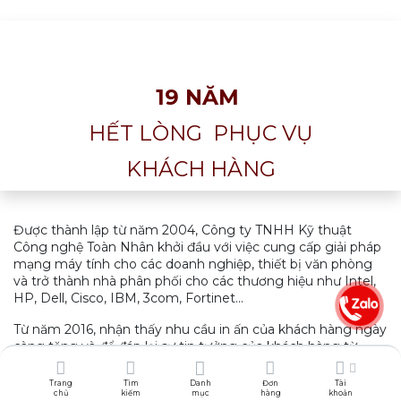
19 NĂM
HẾT LÒNG
PHỤC VỤ
KHÁCH HÀNG
Được thành lập từ năm 2004, Công ty TNHH Kỹ thuật
Công nghệ Toàn Nhân khởi đầu với việc cung cấp giải pháp
mạng máy tính cho các doanh nghiệp, thiết bị văn phòng
và trở thành nhà phân phối cho các thương hiệu như Intel,
HP, Dell, Cisco, IBM, 3com, Fortinet...
Từ năm 2016, nhận thấy nhu cầu in ấn của khách hàng ngày
càng tăng và để đáp lại sự tin tưởng của khách hàng từ
trước đến nay, Toàn Nhân chính thức bước vào thị trường
máy in chuyên nghiệp với các dòng máy in chính hãng như
Trang
Tìm
Danh
Đơn
Tài
chủ
kiếm
mục
hàng
khoản
HP, Canon, Brother, Epson...