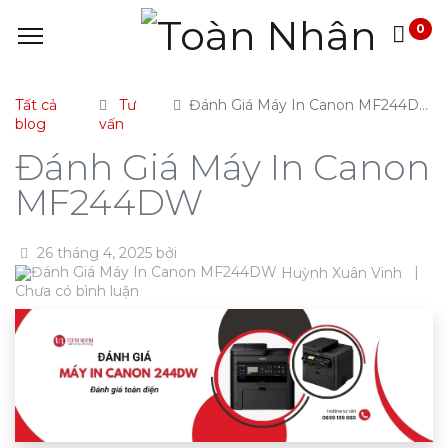
0
Tất cả
Tư
Đánh Giá Máy In Canon MF244DW
blog
vấn
Đánh Giá Máy In Canon
MF244DW
26 tháng 4, 2025
bởi
|
Huỳnh Xuân Vinh
Chưa có bình luận