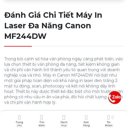
Đánh Giá Chi Tiết Máy In
Laser Đa Năng Canon
MF244DW
Trong bối cảnh số hóa văn phòng ngày càng phát triển, việc
lựa chọn thiết bị văn phòng đa năng, tiết kiệm không gian
và chi phí vận hành trở thành yếu tố quan trọng với doanh
nghiệp vừa và nhỏ. Máy in Canon MF244DW nổi bật như
một giải pháp toàn diện với khả năng in laser đen trắng 2
mặt tự động, scan, photocopy và kết nối không dây linh
hoạt. Thiết bị này được thiết kế đặc biệt cho môi trường văn
phòng có nhu cầu in ấn vừa phải, đòi hỏi chất lượng ổn định
và chi phí vận hành hợp lý.
Điểm nổi bật của Canon MF244DW:
Tốc độ in thực tế đạt 22-25 trang/phút
Trang
Tìm
Danh
Đơn
Tài
chủ
kiếm
mục
hàng
khoản
Chức năng in 2 mặt tự động tiết kiệm 50% giấy