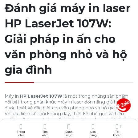
Đánh giá máy in laser
HP LaserJet 107W:
Giải pháp in ấn cho
văn phòng nhỏ và hộ
gia đình
Máy in
HP LaserJet 107W
là một trong những sản phẩm
nổi bật trong phân khúc máy in laser đơn năng giá hợp lý,
được thiết kế đặc biệt cho văn phòng nhỏ và hộ gia đình.
Với ưu điểm kết nối không dây, thiết kế nhỏ gọn và hiệu
suất ổn định, model này đã trở thành lựa chọn phổ biến tại
thị trường Việt Nam. Bài đánh giá này dựa trên trải nghiệm
thực tế sử dụng máy tại thị trường Việt Nam và so sánh với
Trang
Tìm
Danh
Đơn
Tài
chủ
kiếm
mục
hàng
khoản
các đối thủ cạnh tranh trong cùng phân khúc.