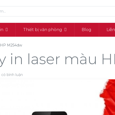
in
Thiết bị văn phòng
Blog
Liê
u HP M254dw
y in laser màu
 có bình luận