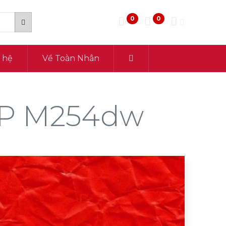
0
0
n hệ
Về Toàn Nhân
 HP M254dw