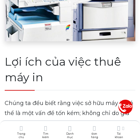
Lợi ích của việc thuê
máy in
Chúng ta đều biết rằng việc sở hữu máy in có
thể là một vấn đề tốn kém; không chỉ do giá
ban đầu mà còn do số tiền phải trả để chạy và
bảo trì máy. Lý do đơn giản để thuê một thiết
Trang
Tìm
Danh
Đơn
Tài
chủ
kiếm
mục
hàng
khoản