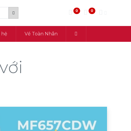
0
0
n hệ
Về Toàn Nhân
với