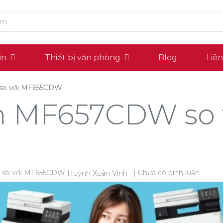
in
Thiết bị văn phòng
Blog
Liê
so với MF655CDW
n MF657CDW so 
| Chưa có bình luận
Huỳnh Xuân Vinh