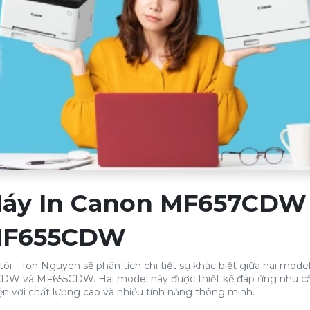
 Máy In Canon MF657CDW
F655CDW
 tôi - Ton Nguyen sẽ phân tích chi tiết sự khác biệt giữa hai mode
CDW và MF655CDW. Hai model này được thiết kế đáp ứng nhu c
ện với chất lượng cao và nhiều tính năng thông minh.