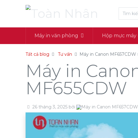
Máy in văn phòng
Hộp mực máy 
Tất cả blog
Tư vấn
Máy in Canon MF657CDW 
Máy in Cano
MF655CDW
26 tháng 3, 2025
bởi