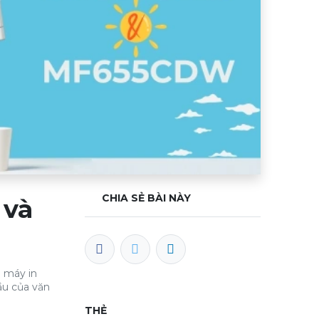
CHIA SẺ BÀI NÀY
 và
l máy in
ầu của văn
THẺ