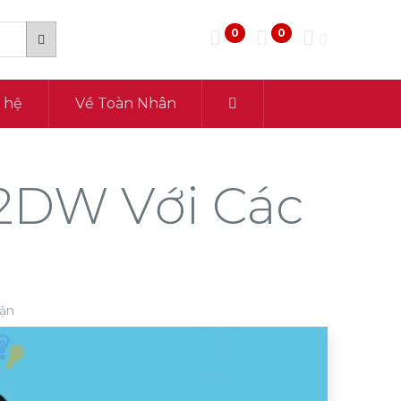
0
0
n hệ
Về Toàn Nhân
2DW Với Các
uận