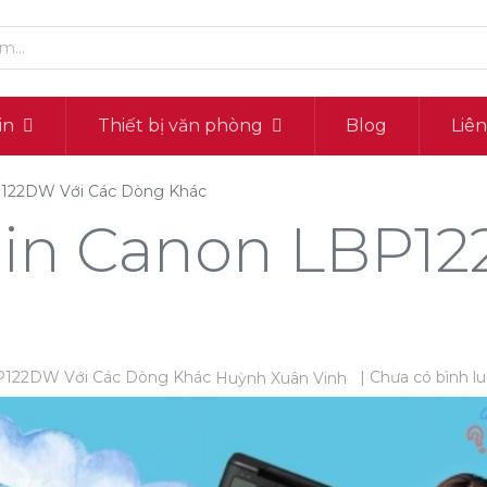
in
Thiết bị văn phòng
Blog
Liê
P122DW Với Các Dòng Khác
 in Canon LBP12
| Chưa có bình l
Huỳnh Xuân Vinh