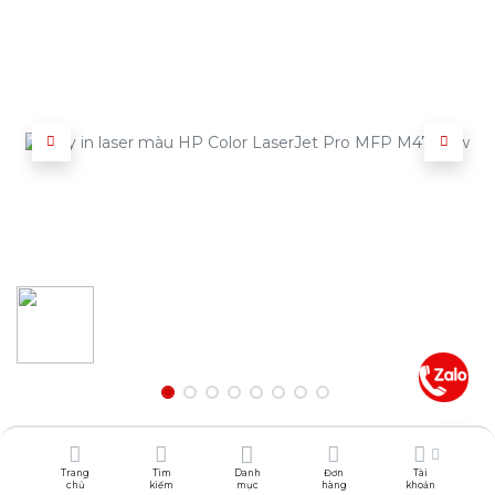
GIÁ TỐT NHẤT
Trang
Tìm
Danh
Đơn
Tài
19.300.000
₫
chủ
kiếm
mục
hàng
khoản