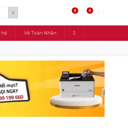
0
0
n hệ
Về Toàn Nhân