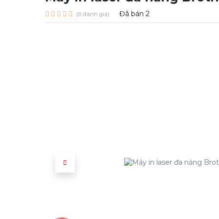
Đã bán
2
(0 đánh giá)