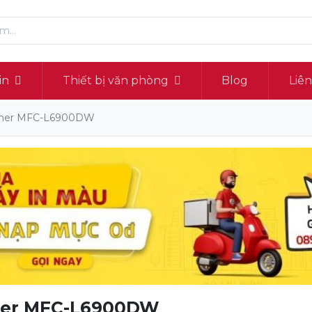
in
Thiết bị văn phòng
Blog
Liê
rother MFC-L6900DW
ther MFC-L6900DW