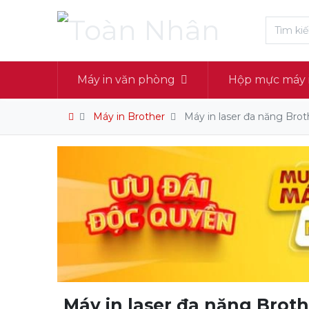
Máy in văn phòng
Hộp mực máy 
Máy in Brother
Máy in laser đa năng B
Máy in laser đa năng Bro