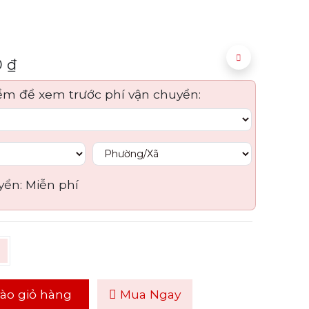
0
₫
ểm để xem trước phí vận chuyển:
yển:
Miễn phí
ào giỏ hàng
Mua Ngay