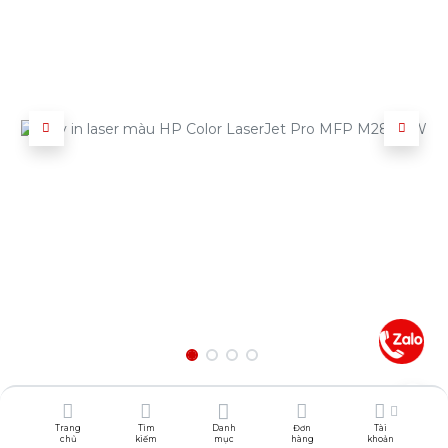
A4 laser màu
Trang
Tìm
Danh
Đơn
Tài
13.955.000
₫
chủ
kiếm
mục
hàng
khoản
15.769.941
₫