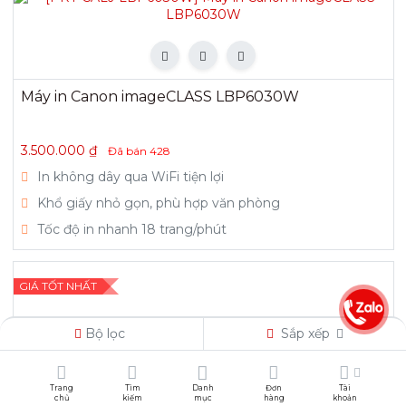
Máy in Canon imageCLASS LBP6030W
3.500.000
₫
Đã bán
428
In không dây qua WiFi tiện lợi
Khổ giấy nhỏ gọn, phù hợp văn phòng
Tốc độ in nhanh 18 trang/phút
GIÁ TỐT NHẤT
Bộ lọc
Sắp xếp
Trang
Tìm
Danh
Đơn
Tài
chủ
kiếm
mục
hàng
khoản