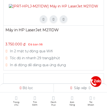
Máy in HP LaserJet M211DW
3.750.000
₫
Đã bán
98
In 2 mặt tự động qua Wifi
Tốc độ in nhanh 29 trang/phút
In di động dễ dàng qua ứng dụng
Bộ lọc
Sắp xếp
Trang
Tìm
Danh
Đơn
Tài
chủ
kiếm
mục
hàng
khoản