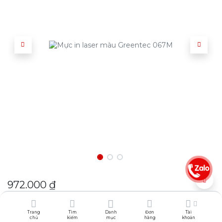
972.000
₫
Chọn địa điểm để xem trước phí vận chuyển:
Trang
Tìm
Danh
Đơn
Tài
chủ
kiếm
mục
hàng
khoản