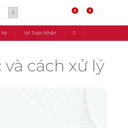
0
0
n hệ
Về Toàn Nhân
và cách xử lý