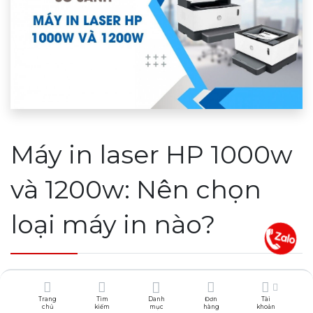
Máy in laser HP 1000w
và 1200w: Nên chọn
loại máy in nào?
Một chiếc máy in nhỏ gọn đóng vai trò rất
Trang
Tìm
Danh
Đơn
Tài
chủ
kiếm
mục
hàng
khoản
quan trọng không chỉ với các văn phòng,