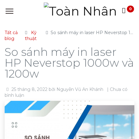
0
Tất cả
Kỹ
So sánh máy in laser HP Neverstop 1000w và 1200w
blog
thuật
So sánh máy in laser
HP Neverstop 1000w và
1200w
25 tháng 8, 2022
bởi
Nguyễn Vũ An Khánh
| Chưa có
bình luận