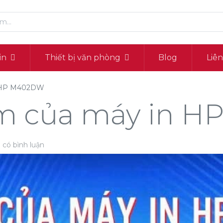
in
Thiết bị văn phòng
Blog
Liê
n HP M402DW
ểm của máy in 
 có bình luận