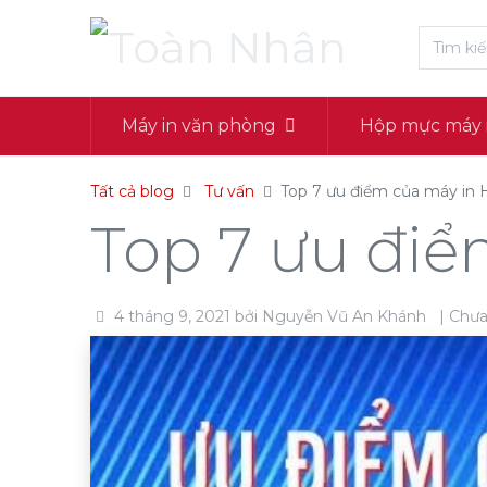
Máy in văn phòng
Hộp mực máy 
Tất cả blog
Tư vấn
Top 7 ưu điểm của máy i
Top 7 ưu đi
4 tháng 9, 2021
bởi
Nguyễn Vũ An Khánh
| Chưa