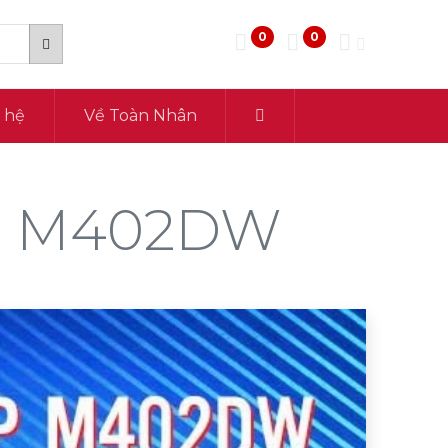
0
0
n hệ
Về Toàn Nhân
HP M402DW