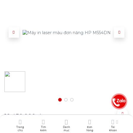
18.450.000
₫
Trang
Tìm
Danh
Đơn
Tài
Chọn địa điểm để xem trước phí vận chuyển:
chủ
kiếm
mục
hàng
khoản